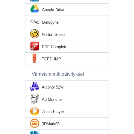
Google Drive
Melodyne
Norton Ghost
PDF Complete
TCPDUMP
Viimeisimmät päivitykset
Alcohol 52%
Ad Muncher
Zoom Player
3DMark06