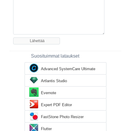
Suosituimmat lataukset
Advanced SystemCare Ultimate
Artlantis Studio
Evernote
Expert PDF Editor
FastStone Photo Resizer
Flutter