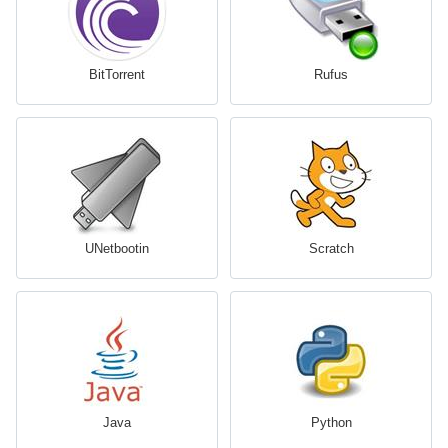
BitTorrent
Rufus
UNetbootin
Scratch
Java
Python