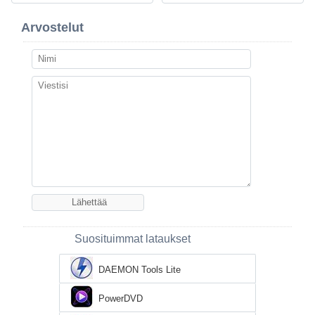
Arvostelut
Suosituimmat lataukset
DAEMON Tools Lite
PowerDVD