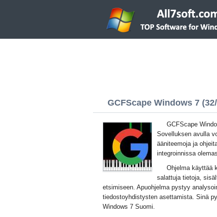
GCFScape Windows 7 (32/6
GCFScape Windows
Sovelluksen avulla vo
ääniteemoja ja ohjei
integroinnissa olema
Ohjelma käyttää k
salattuja tietoja, sis
etsimiseen. Apuohjelma pystyy analysoi
tiedostoyhdistysten asettamista. Sinä p
Windows 7 Suomi.