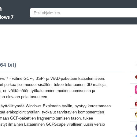
4 bit)
 7 - väline GCF-, BSP- ja WAD-pakettien katselemiseen.
it purkaa pelimuodot sisällön, tukee tekstuurien, 3D-malleja,
ta, on välttämätön työkalu omien modien luomisessa ja
ssa olevaan pelattavuuteen.
äyttöliittymää Windows Explorerin tyyliin, pystyy korostamaan
ältää eräkopiointityötilan, työkalut tarvittavien komponenttien
maan GCF-pakettien fragmentoitumisen tason, tukee
ystyt ilmainen Lataaminen GCFScape virallinen uusin versio