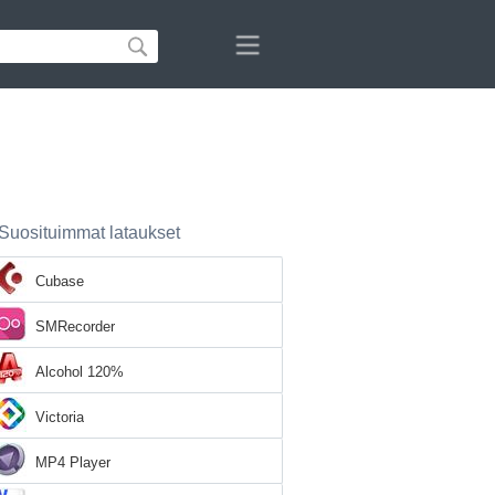
Suosituimmat lataukset
Cubase
SMRecorder
Alcohol 120%
Victoria
MP4 Player