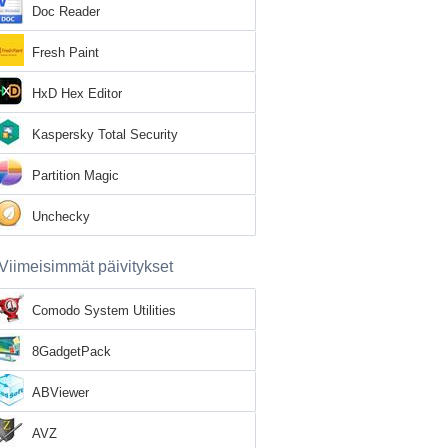
Doc Reader
Fresh Paint
HxD Hex Editor
Kaspersky Total Security
Partition Magic
Unchecky
Viimeisimmät päivitykset
Comodo System Utilities
8GadgetPack
ABViewer
AVZ