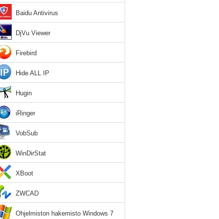
Baidu Antivirus
DjVu Viewer
Firebird
Hide ALL IP
Hugin
iRinger
VobSub
WinDirStat
XBoot
ZWCAD
Ohjelmiston hakemisto Windows 7