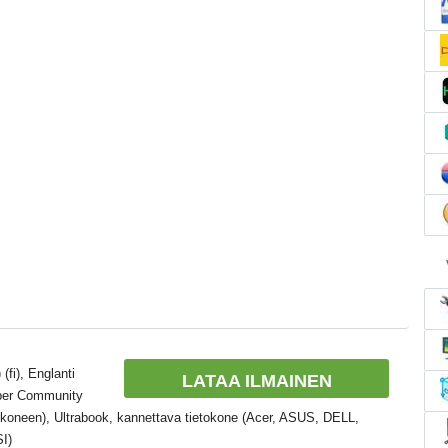
(fi), Englanti
LATAA ILMAINEN
oper Community
tokoneen), Ultrabook, kannettava tietokone (Acer, ASUS, DELL,
I)