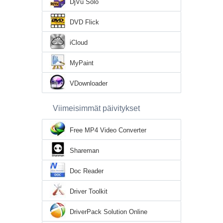
DjVu Solo
DVD Flick
iCloud
MyPaint
VDownloader
Viimeisimmät päivitykset
Free MP4 Video Converter
Shareman
Doc Reader
Driver Toolkit
DriverPack Solution Online