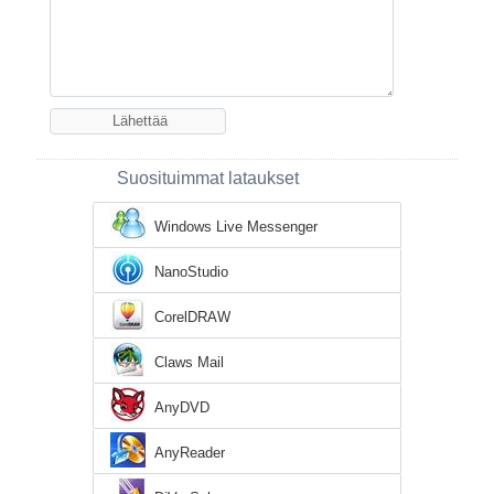
Suosituimmat lataukset
Windows Live Messenger
NanoStudio
CorelDRAW
Claws Mail
AnyDVD
AnyReader