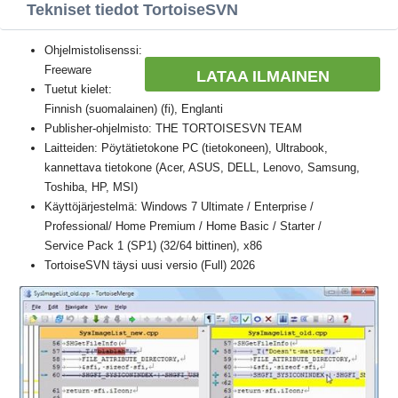
Tekniset tiedot TortoiseSVN
Ohjelmistolisenssi:
Freeware
LATAA ILMAINEN
Tuetut kielet:
Finnish (suomalainen) (fi), Englanti
Publisher-ohjelmisto: THE TORTOISESVN TEAM
Laitteiden: Pöytätietokone PC (tietokoneen), Ultrabook,
kannettava tietokone (Acer, ASUS, DELL, Lenovo, Samsung,
Toshiba, HP, MSI)
Käyttöjärjestelmä: Windows 7 Ultimate / Enterprise /
Professional/ Home Premium / Home Basic / Starter /
Service Pack 1 (SP1) (32/64 bittinen), x86
TortoiseSVN täysi uusi versio (Full) 2026