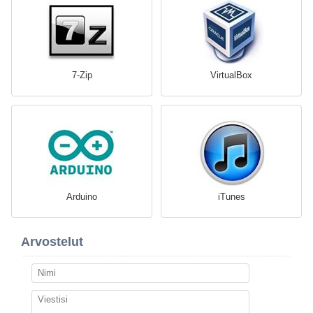
7-Zip
VirtualBox
Arduino
iTunes
Arvostelut