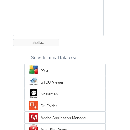
Suosituimmat lataukset
AVG
STDU Viewer
Shareman
Dr. Folder
Adobe Application Manager
Auto ShutDown